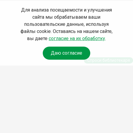
Для анализа посещаемости и улучшения
сайта мы обрабатываем ваши
пользовательские данные, используя
файлы cookie. Оставаясь на нашем сайте,
вы даете
согласие на их обработку
.
Даю согласие
Спроси библиотекаря
© Муниципальное бюджетное учреждение культуры
Ангарского городского округа «Централизованная
библиотечная система» (МБУК «ЦБС»), 2026
Адрес
: 665841, Иркутская обл., г. Ангарск, 17 микрорайон,
дом 4
Телефоны
:
+7 (3955) 55‑10‑22, 55‑09‑61, 55‑09‑69