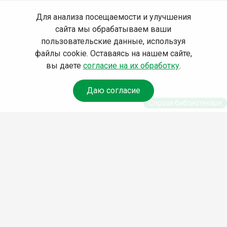
Для анализа посещаемости и улучшения
сайта мы обрабатываем ваши
пользовательские данные, используя
файлы cookie. Оставаясь на нашем сайте,
вы даете
согласие на их обработку
.
Даю согласие
Спроси библиотекаря
© Муниципальное бюджетное учреждение культуры
Ангарского городского округа «Централизованная
библиотечная система» (МБУК «ЦБС»), 2026
Адрес
: 665841, Иркутская обл., г. Ангарск, 17 микрорайон,
дом 4
Телефоны
:
+7 (3955) 55‑10‑22, 55‑09‑61, 55‑09‑69