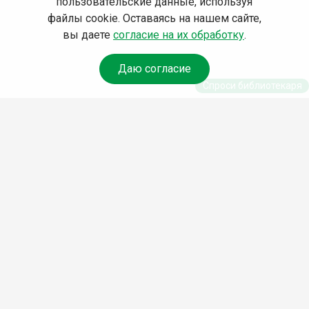
пользовательские данные, используя
файлы cookie. Оставаясь на нашем сайте,
вы даете
согласие на их обработку
.
Даю согласие
Спроси библиотекаря
© Муниципальное бюджетное учреждение культуры
Ангарского городского округа «Централизованная
библиотечная система» (МБУК «ЦБС»), 2026
Адрес
: 665841, Иркутская обл., г. Ангарск, 17 микрорайон,
дом 4
Телефоны
:
+7 (3955) 55‑10‑22, 55‑09‑61, 55‑09‑69
Факс
:
+7 (3955) 55‑47‑19
Электронная почта
:
cbs-angarsk@yandex.ru