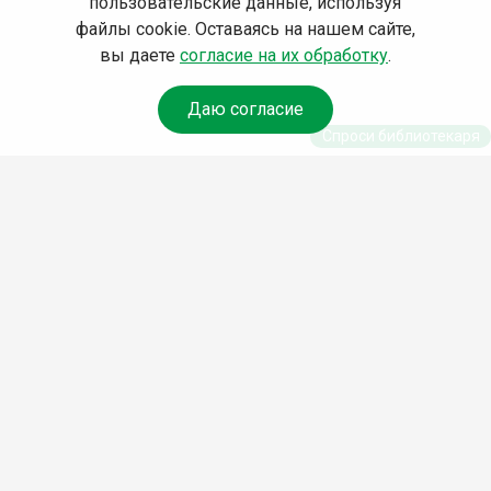
пользовательские данные, используя
файлы cookie. Оставаясь на нашем сайте,
вы даете
согласие на их обработку
.
Даю согласие
Спроси библиотекаря
© Муниципальное бюджетное учреждение культуры
Ангарского городского округа «Централизованная
библиотечная система» (МБУК «ЦБС»), 2026
Адрес
: 665841, Иркутская обл., г. Ангарск, 17 микрорайон,
дом 4
Телефоны
:
+7 (3955) 55‑10‑22, 55‑09‑61, 55‑09‑69
Факс
:
+7 (3955) 55‑47‑19
Электронная почта
:
cbs-angarsk@yandex.ru