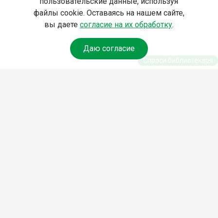
пользовательские данные, используя
файлы cookie. Оставаясь на нашем сайте,
вы даете
согласие на их обработку
.
Даю согласие
Спроси библиотекаря
© Муниципальное бюджетное учреждение культуры
Ангарского городского округа «Централизованная
библиотечная система» (МБУК «ЦБС»), 2026
Адрес
: 665841, Иркутская обл., г. Ангарск, 17 микрорайон,
дом 4
Телефоны
:
+7 (3955) 55‑10‑22, 55‑09‑61, 55‑09‑69
Факс
:
+7 (3955) 55‑47‑19
Электронная почта
:
cbs-angarsk@yandex.ru