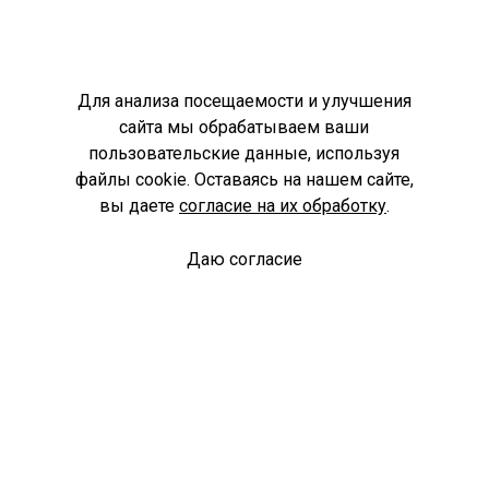
Для анализа посещаемости и улучшения
сайта мы обрабатываем ваши
пользовательские данные, используя
файлы cookie. Оставаясь на нашем сайте,
вы даете
согласие на их обработку
.
Даю согласие
Спроси библиотекаря
© Муниципальное бюджетное учреждение культуры
Ангарского городского округа «Централизованная
библиотечная система» (МБУК «ЦБС»), 2026
Адрес
: 665841, Иркутская обл., г. Ангарск, 17 микрорайон,