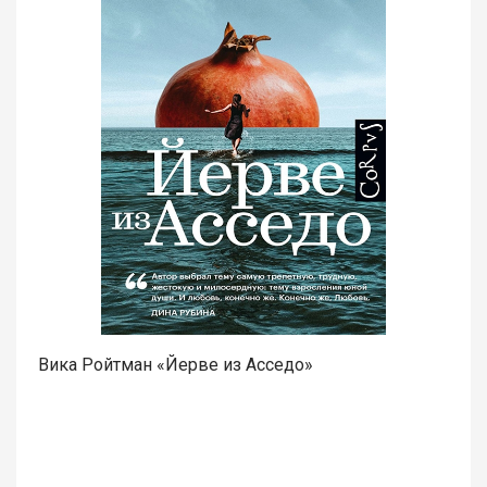
Вика Ройтман «Йерве из Асседо»