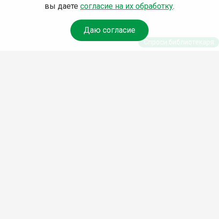
вы даете
согласие на их обработку
.
Даю согласие
Спроси библиотекаря
© Муниципальное бюджетное учреждение культуры
Ангарского городского округа «Централизованная
библиотечная система» (МБУК «ЦБС»), 2026
Адрес
: 665841, Иркутская обл., г. Ангарск, 17 микрорайон,
дом 4
Телефоны
:
+7 (3955) 55‑10‑22, 55‑09‑61, 55‑09‑69
Факс
:
+7 (3955) 55‑47‑19
Электронная почта
:
cbs-angarsk@yandex.ru
Мы в социальных сетях –
#Библиотеки_Ангарска