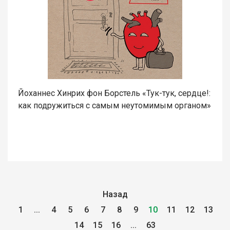
Йоханнес Хинрих фон Борстель «Тук-тук, сердце!:
как подружиться с самым неутомимым органом»
Назад
1
...
4
5
6
7
8
9
10
11
12
13
14
15
16
...
63