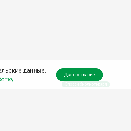
ельские данные,
Даю согласие
ботку
.
Спроси библиотекаря
чредитель:
омитет по культуре и молодежной политике АГО