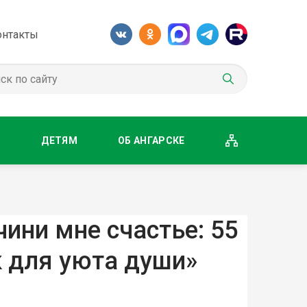
онтакты
М
ДЕТЯМ
ОБ АНГАРСКЕ
ини мне счастье: 55
к для уюта души»