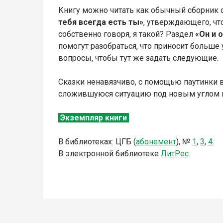
Книгу можно читать как обычный сборник с
тебя всегда есть ты»
, утверждающего, чт
собственно говоря, я такой? Раздел
«Он и 
помогут разобраться, что приносит больше
вопросы, чтобы тут же задать следующие.
Сказки ненавязчиво, с помощью паутинки 
сложившуюся ситуацию под новым углом и 
Экземпляр книги
В библиотеках: ЦГБ (
абонемент
),
№
1
,
3
,
4
.
В электронной библиотеке
Л
итР
ес
.