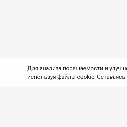
Для анализа посещаемости и улучш
используя файлы cookie. Оставаясь
© Муниципальное бюджетное учреждение культуры
Ангарского городского округа «Централизованная
библиотечная система» (МБУК «ЦБС»), 2026