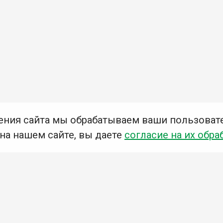
ения сайта мы обрабатываем ваши пользоват
 на нашем сайте, вы даете
согласие на их обра
Мы в социальных сетях –
#Библиотеки_Ангарска
У
К