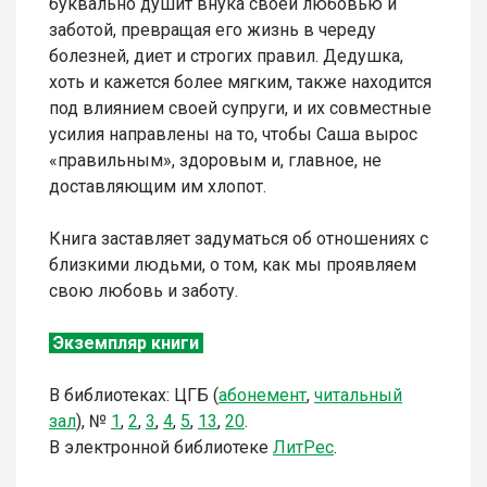
буквально душит внука своей любовью и
заботой, превращая его жизнь в череду
болезней, диет и строгих правил. Дедушка,
хоть и кажется более мягким, также находится
под влиянием своей супруги, и их совместные
усилия направлены на то, чтобы Саша вырос
«правильным», здоровым и, главное, не
доставляющим им хлопот.
Книга заставляет задуматься об отношениях с
близкими людьми, о том, как мы проявляем
свою любовь и заботу.
Экземпляр книги
В библиотеках: ЦГБ (
абонемент
,
читальный
зал
),
№
1
,
2
,
3
,
4
,
5
,
13
,
20
.
В электронной библиотеке
Л
итР
ес
.