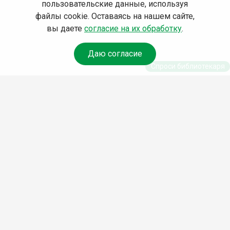
пользовательские данные, используя
файлы cookie. Оставаясь на нашем сайте,
вы даете
согласие на их обработку
.
Даю согласие
Спроси библиотекаря
© Муниципальное бюджетное учреждение культуры
Ангарского городского округа «Централизованная
библиотечная система» (МБУК «ЦБС»), 2026
Адрес
: 665841, Иркутская обл., г. Ангарск, 17 микрорайон,
дом 4
Телефоны
:
+7 (3955) 55‑10‑22, 55‑09‑61, 55‑09‑69
Факс
:
+7 (3955) 55‑47‑19
Электронная почта
:
cbs-angarsk@yandex.ru