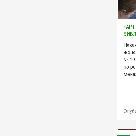
«АРТ
БИБЛ
Нака
женск
№ 19 
по р
мена
Опуб