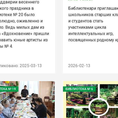
еддверии весеннего
кого праздника в
Библиотекари приглаша
иотеке № 20 было
школьников старших кл
олюдно, оживленно и
и студентов стать
ло. Ведь милых дам из
участниками цикла
а «Вдохновение» пришли
интеллектуальных игр,
равить юные артисты из
посвященных родному к
ы № 4.
ликовано: 2025-03-13
2026-02-13
ТЕКА № 19
БИБЛИОТЕКА № 6