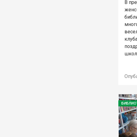
В пр
женс
библ
мног
весе
клуб
позд
школ
Опуб
БИБЛИО