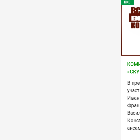
ВКЗ
КОМИ
«СКУ
В пр
участ
Иван
Фран
Васи
Конс
анса