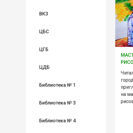
ВКЗ
ЦБС
ЦГБ
МАСТ
РИС
ЦДБ
Чита
горо
Библиотека № 1
приг
на ма
рисо
Библиотека № 3
Библиотека № 4