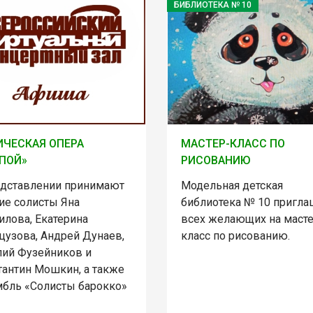
БИБЛИОТЕКА № 10
ЧЕСКАЯ ОПЕРА
МАСТЕР-КЛАСС ПО
ПОЙ»
РИСОВАНИЮ
едставлении принимают
Модельная детская
ие солисты Яна
библиотека № 10 пригла
илова, Екатерина
всех желающих на масте
цузова, Андрей Дунаев,
класс по рисованию.
лий Фузейников и
тантин Мошкин, а также
мбль «Солисты барокко»