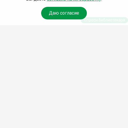
Даю согласие
Спроси библиотекаря
© Муниципальное бюджетное учреждение культуры
Ангарского городского округа «Централизованная
библиотечная система» (МБУК «ЦБС»), 2026
Адрес
: 665841, Иркутская обл., г. Ангарск, 17 микрорайон,
дом 4
Телефоны
:
+7 (3955) 55‑10‑22, 55‑09‑61, 55‑09‑69
Факс
:
+7 (3955) 55‑47‑19
Электронная почта
:
cbs-angarsk@yandex.ru
Мы в социальных сетях –
#Библиотеки_Ангарска