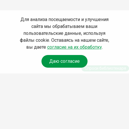
Для анализа посещаемости и улучшения
сайта мы обрабатываем ваши
пользовательские данные, используя
файлы cookie. Оставаясь на нашем сайте,
вы даете
согласие на их обработку
.
Даю согласие
Спроси библиотекаря
© Муниципальное бюджетное учреждение культуры
Ангарского городского округа «Централизованная
библиотечная система» (МБУК «ЦБС»), 2026
Адрес
: 665841, Иркутская обл., г. Ангарск, 17 микрорайон,
дом 4