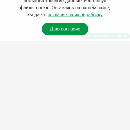
пользовательские данные, используя
файлы cookie. Оставаясь на нашем сайте,
вы даете
согласие на их обработку
.
Даю согласие
Спроси библиотекаря
© Муниципальное бюджетное учреждение культуры
Ангарского городского округа «Централизованная
библиотечная система» (МБУК «ЦБС»), 2026
Адрес
: 665841, Иркутская обл., г. Ангарск, 17 микрорайон,
дом 4
Телефоны
:
+7 (3955) 55‑10‑22, 55‑09‑61, 55‑09‑69
Факс
:
+7 (3955) 55‑47‑19
Электронная почта
:
cbs-angarsk@yandex.ru