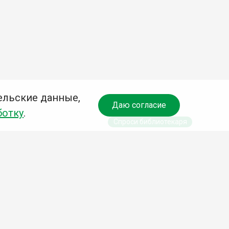
ельские данные,
Даю согласие
ботку
.
Спроси библиотекаря
чредитель:
омитет по культуре и молодежной политике АГО
езависимая оценка качества библиотечных услуг