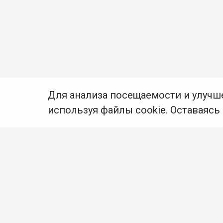
Для анализа посещаемости и улучш
используя файлы cookie. Оставаясь
© Муниципальное бюджетное учреждение культуры
Ангарского городского округа «Централизованная
библиотечная система» (МБУК «ЦБС»), 2026
Адрес
: 665841, Иркутская обл., г. Ангарск,
17 микрорайон, дом 4