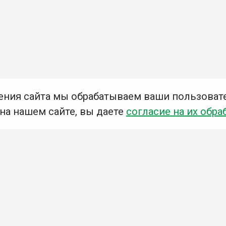
ения сайта мы обрабатываем ваши пользоват
 на нашем сайте, вы даете
согласие на их обра
Мы в социальных сетях –
#Библиотеки_Ангарска
У
К
Н
Приглашаем Вас в наши библиотеки!