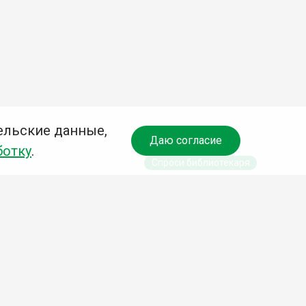
ельские данные,
Даю согласие
ботку
.
Спроси библиотекаря
чредитель:
омитет по культуре и молодежной политике АГО
езависимая оценка качества библиотечных услуг