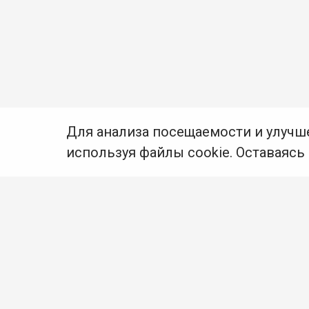
Для анализа посещаемости и улучш
используя файлы cookie. Оставаясь
© Муниципальное бюджетное учреждение культуры
Ангарского городского округа «Централизованная
библиотечная система» (МБУК «ЦБС»), 2026
Адрес
: 665841, Иркутская обл., г. Ангарск,
17 микрорайон, дом 4