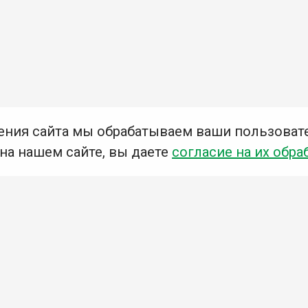
ения сайта мы обрабатываем ваши пользоват
 на нашем сайте, вы даете
согласие на их обра
Мы в социальных сетях –
#Библиотеки_Ангарска
У
К
Н
Приглашаем Вас в наши библиотеки!