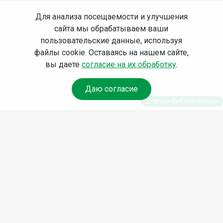
Для анализа посещаемости и улучшения
сайта мы обрабатываем ваши
пользовательские данные, используя
файлы cookie. Оставаясь на нашем сайте,
вы даете
согласие на их обработку
.
Даю согласие
Спроси библиотекаря
© Муниципальное бюджетное учреждение культуры
Ангарского городского округа «Централизованная
библиотечная система» (МБУК «ЦБС»), 2026
Адрес
: 665841, Иркутская обл., г. Ангарск, 17 микрорайон,
дом 4
Телефоны
:
+7 (3955) 55‑10‑22, 55‑09‑61, 55‑09‑69