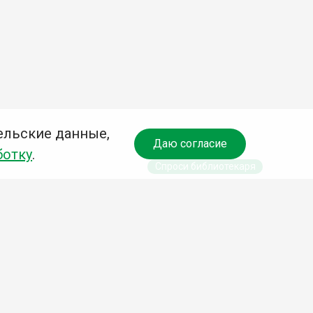
ельские данные,
Даю согласие
ботку
.
Спроси библиотекаря
чредитель:
омитет по культуре и молодежной политике АГО
езависимая оценка качества библиотечных услуг