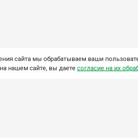
ения сайта мы обрабатываем ваши пользоват
 на нашем сайте, вы даете
согласие на их обра
Мы в социальных сетях –
#Библиотеки_Ангарска
У
К
Н
Приглашаем Вас в наши библиотеки!