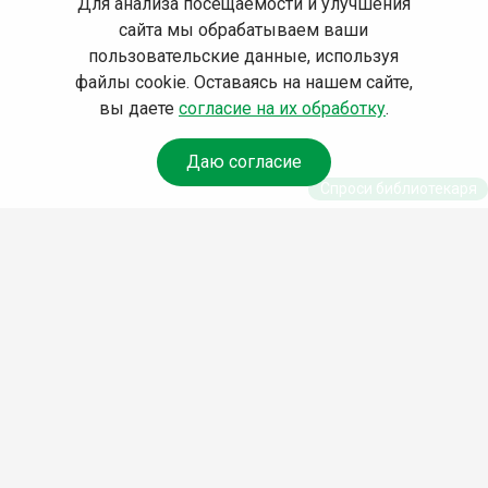
Для анализа посещаемости и улучшения
сайта мы обрабатываем ваши
пользовательские данные, используя
файлы cookie. Оставаясь на нашем сайте,
вы даете
согласие на их обработку
.
Даю согласие
Спроси библиотекаря
© Муниципальное бюджетное учреждение культуры
Ангарского городского округа «Централизованная
библиотечная система» (МБУК «ЦБС»), 2026
Адрес
: 665841, Иркутская обл., г. Ангарск, 17 микрорайон,
дом 4
Телефоны
:
+7 (3955) 55‑10‑22, 55‑09‑61, 55‑09‑69
Факс
:
+7 (3955) 55‑47‑19