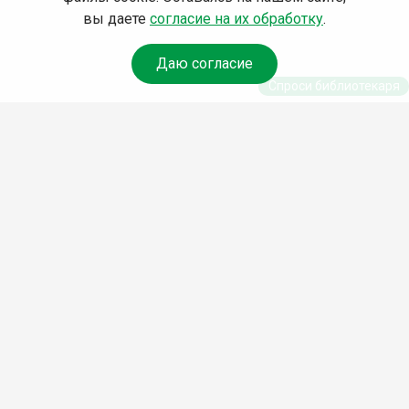
вы даете
согласие на их обработку
.
Даю согласие
Спроси библиотекаря
© Муниципальное бюджетное учреждение культуры
Ангарского городского округа «Централизованная
библиотечная система» (МБУК «ЦБС»), 2026
Адрес
: 665841, Иркутская обл., г. Ангарск, 17 микрорайон,
дом 4
Телефоны
:
+7 (3955) 55‑10‑22, 55‑09‑61, 55‑09‑69
Факс
:
+7 (3955) 55‑47‑19
Электронная почта
:
cbs-angarsk@yandex.ru
Мы в социальных сетях –
#Библиотеки_Ангарска