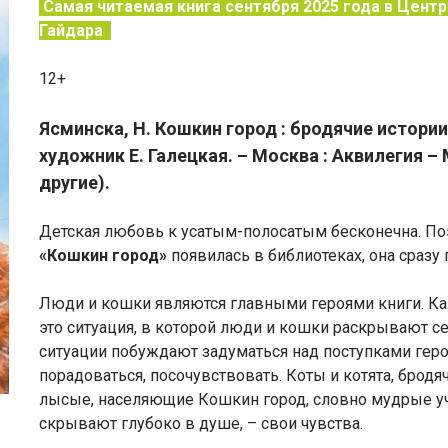
Самая читаемая книга сентября 2025 года в Центр
Гайдара
12+
Ясминска, Н. Кошкин город : бродячие истории
художник Е. Галецкая. – Москва : Аквилегия – М,
другие).
Детская любовь к усатым-полосатым бесконечна. Поэ
«Кошкин город»
появилась в библиотеках, она сразу
Люди и кошки являются главными героями книги. Каж
это ситуация, в которой люди и кошки раскрывают се
ситуации побуждают задуматься над поступками герое
порадоваться, посочувствовать. Коты и котята, бро
лысые, населяющие Кошкин город, словно мудрые учи
скрывают глубоко в душе, – свои чувства.