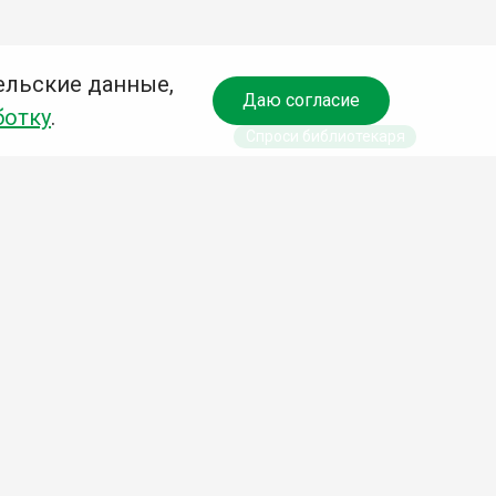
ельские данные,
Даю согласие
ботку
.
Спроси библиотекаря
чредитель:
омитет по культуре и молодежной политике АГО
езависимая оценка качества библиотечных услуг
Разработка сайта:
Деловой сайт