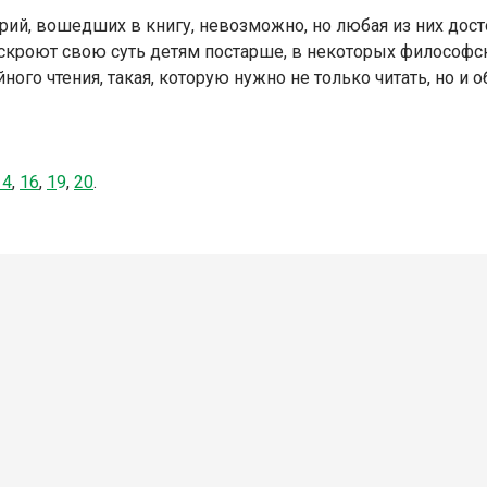
орий, вошедших в книгу, невозможно, но любая из них дос
скроют свою суть детям постарше, в некоторых философск
ного чтения, такая, которую нужно не только читать, но и
14
,
16
,
1
9
,
20
.