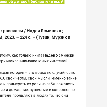
альной детской библиотеке им. А.
 : рассказы / Надея Ясминска ;
 2023. – 224 с. – (Тузик, Мурзик и
тому, как только книга
Надеи Ясмински
 привлекла внимание юных читателей.
дая история – это вовсе не случайность,
бя, свои черты, свои мысли. Именно такие
в, примерить их роли на себя, пожалеть,
дячие и домашние, пушистые и совершенно
теля, проявляют в людях то, что они