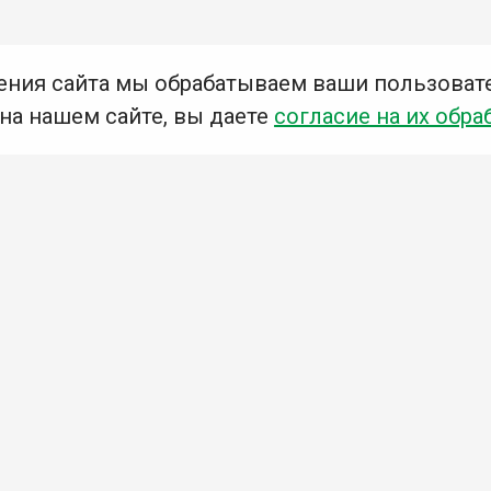
ения сайта мы обрабатываем ваши пользоват
 на нашем сайте, вы даете
согласие на их обра
Мы в социальных сетях –
#Библиотеки_Ангарска
У
К
Н
Приглашаем Вас в наши библиотеки!
Добавьте отзыв
Примите участие в опросе
Ознакомьтесь с политикой конфиденциальности