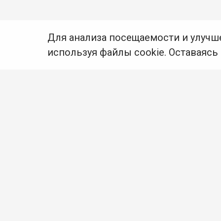
Для анализа посещаемости и улучш
используя файлы cookie. Оставаясь
© Муниципальное бюджетное учреждение культуры
Ангарского городского округа «Централизованная
библиотечная система» (МБУК «ЦБС»), 2026
Адрес
: 665841, Иркутская обл., г. Ангарск,
17 микрорайон, дом 4
Телефоны
:
+7 (3955) 55‑10‑22, 55‑09‑61, 55‑09‑69
Факс
:
+7 (3955) 55‑47‑19
Электронная почта
:
cbs-angarsk@yandex.ru