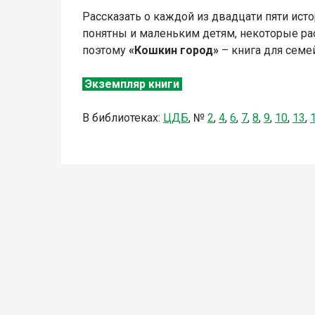
Рассказать о каждой из двадцати пяти ист
понятны и маленьким детям, некоторые ра
поэтому
«Кошкин город»
– книга для семей
Экземпляр книги
В библиотеках:
ЦДБ
,
№
2
,
4
,
6
,
7
,
8
,
9
,
10
,
13
,