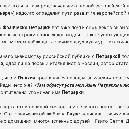
в век его чтят как родоначальника новой европейской 
) надолго определил пути развития европейской
ьере»
ь
вот уже почти семь веков вызыва
Франческо Петрарки
овенные строки привлекают людей, тонко чувствующих
 мы можем наблюдать слияние двух культур – итальянс
начало знакомству российской публики с
по
Петраркой
, едва ли не первый итальянист в России, автор стат
ов
, что и
преклонялся перед итальянским поэтом
Пушкин
 Ради чего же?
«Там обретут уста мои Язык Петрарки и л
очтительно упоминал имя
.
Петрарки
 черта этой великой личности и великого поэта – выр
. О его знаменитой любви к
написаны тысячи кни
Лауре
оих домашних, многочисленных друзей – Гвито Сетте, 