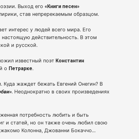
поэзии. Выход его
«Книги песен»
 лирики, став непререкаемым образцом.
ет интерес у людей всего мира. Его
 настоящую действительность. В этом
кой и русской.
ложил известный поэт
Константин
ей о
.
Петрарке
. Куда жаждет бежать Евгений Онегин? В
. Неоднократно в своих произведениях
юбви»
аженная потребность любить и быть
г и статей, но он также очень любил свою
Джакомо Колонна, Джованни Бокаччо...