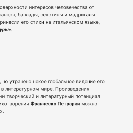
поверхности интересов человечества от
 канцон, баллады, секстины и мадригалы.
ринесли его стихи на итальянском языке,
.
ауры»
 но утрачено некое глобальное видение его
в литературном мире. Произведения
кий творческий и литературный потенциал
тихотворения
можно
Франческо Петрарки
х.