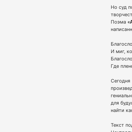
Но суд п
творчес
Поэма
«
написан
Благосло
И миг, к
Благосло
Где плен
Сегодня
произве
гениальн
для буду
найти ка
Текст по