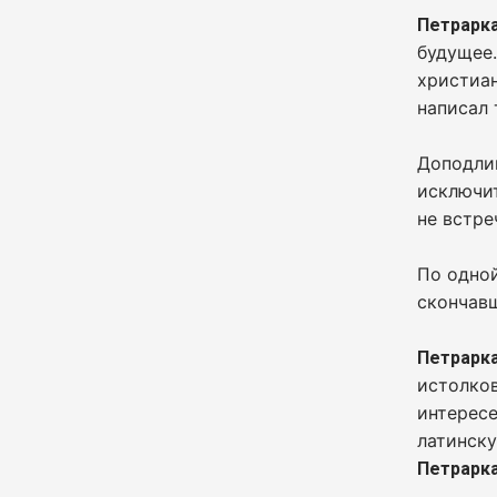
Петрарк
будущее.
христиан
написал 
Доподли
исключит
не встре
По одной
скончавш
Петрарк
истолков
интересе
латинск
Петрарк