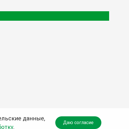
ельские данные,
Даю согласие
ботку
.