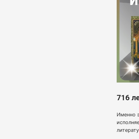
716 л
Именно э
исполняе
литерату