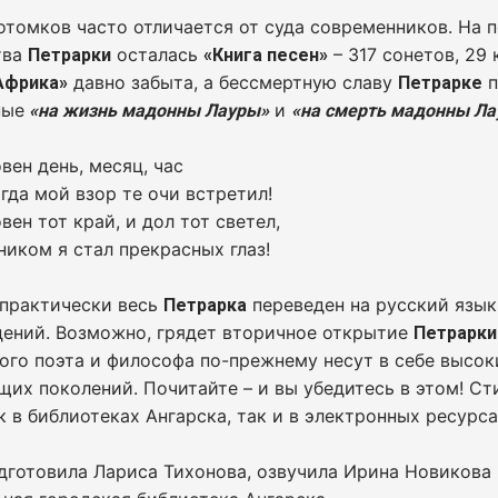
отомков часто отличается от суда современников. На 
тва
осталась
– 317 сонетов, 29
Петрарки
«Книга песен»
давно забыта, а бессмертную славу
п
Африка»
Петрарке
ные
и
«на жизнь мадонны Лауры»
«на смерть мадонны Л
вен день, месяц, час
огда мой взор те очи встретил!
вен тот край, и дол тот светел,
ником я стал прекрасных глаз!
 практически весь
переведен на русский язык,
Петрарка
дений. Возможно, грядет вторичное открытие
Петрарки
ого поэта и философа по-прежнему несут в себе высо
щих поколений. Почитайте – и вы убедитесь в этом! С
к в библиотеках Ангарска, так и в электронных ресурса
дготовила Лариса Тихонова, озвучила Ирина Новикова