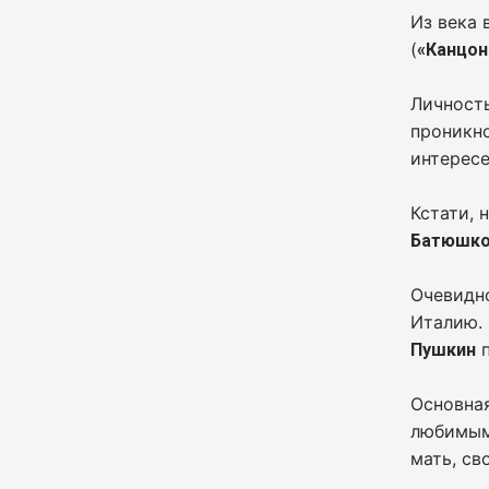
Из века 
(
«Канцон
Личност
проникн
интересе
Кстати, 
Батюшк
Очевидно
Италию.
п
Пушкин
Основная
любимым
мать, св