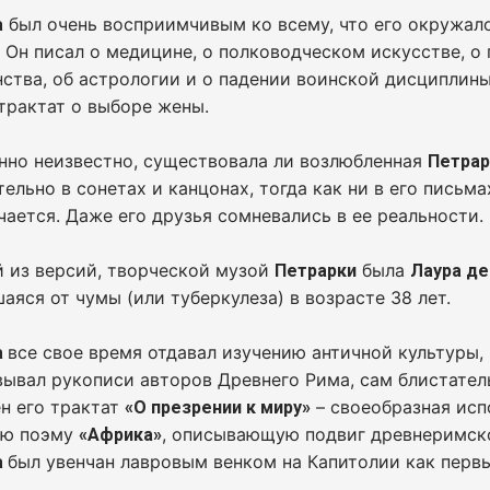
был очень восприимчивым ко всему, что его окружало
а
 Он писал о медицине, о полководческом искусстве, о
ства, об астрологии и о падении воинской дисциплин
трактат о выборе жены.
нно неизвестно, существовала ли возлюбленная
Петрар
ельно в сонетах и канцонах, тогда как ни в его письма
чается. Даже его друзья сомневались в ее реальности.
 из версий, творческой музой
была
Петрарки
Лаура де
аяся от чумы (или туберкулеза) в возрасте 38 лет.
все свое время отдавал изучению античной культуры,
а
ывал рукописи авторов Древнего Рима, сам блистател
н его трактат
– своеобразная исп
«О презрении к миру»
ую поэму
, описывающую подвиг древнеримск
«Африка»
был увенчан лавровым венком на Капитолии как первы
а