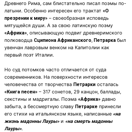
Древнего Рима, сам блистательно писал поэмы по-
латыни. Особенно интересен его трактат
«О
– своеобразная исповедь
презрении к миру»
мятущейся души. А за свою латинскую поэму
, описывающую подвиг древнеримского
«Африка»
полководца
,
был
Сципиона Африканского
Петрарка
увенчан лавровым венком на Капитолии как
первый поэт Италии.
Но суд потомков часто отличается от суда
современников. На поверхности интересов
человечества от творчества
осталась
Петрарки
– 317 сонетов, 29 канцон, баллады,
«Книга песен»
секстины и мадригалы. Поэма
давно
«Африка»
забыта, а бессмертную славу
принесли
Петрарке
его стихи на итальянском языке, написанные
«на
и
жизнь мадонны Лауры»
«на смерть мадонны
.
Лауры»