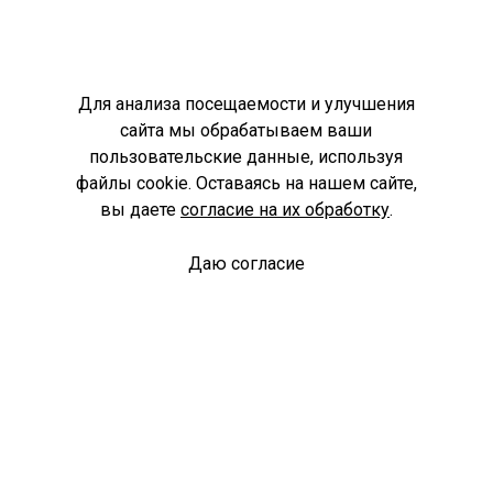
Для анализа посещаемости и улучшения
сайта мы обрабатываем ваши
пользовательские данные, используя
файлы cookie. Оставаясь на нашем сайте,
вы даете
согласие на их обработку
.
Даю согласие
Спроси библиотекаря
© Муниципальное бюджетное учреждение культуры
Ангарского городского округа «Централизованная
библиотечная система» (МБУК «ЦБС»), 2026
Адрес
: 665841, Иркутская обл., г. Ангарск, 17 микрорайон,