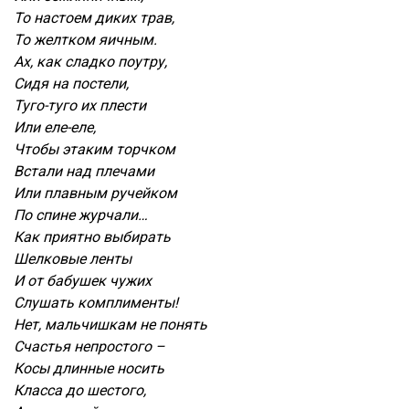
То настоем диких трав,
То желтком яичным.
Ах, как сладко поутру,
Сидя на постели,
Туго-туго их плести
Или еле-еле,
Чтобы этаким торчком
Встали над плечами
Или плавным ручейком
По спине журчали…
Как приятно выбирать
Шелковые ленты
И от бабушек чужих
Слушать комплименты!
Нет, мальчишкам не понять
Счастья непростого –
Косы длинные носить
Класса до шестого,