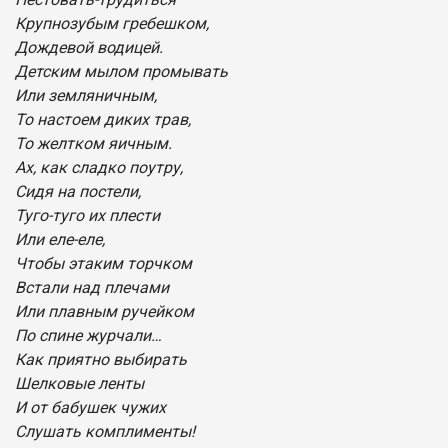
Крупнозубым гребешком,
Дождевой водицей.
Детским мылом промывать
Или земляничным,
То настоем диких трав,
То желтком яичным.
Ах, как сладко поутру,
Сидя на постели,
Туго-туго их плести
Или еле-еле,
Чтобы этаким торчком
Встали над плечами
Или плавным ручейком
По спине журчали…
Как приятно выбирать
Шелковые ленты
И от бабушек чужих
Слушать комплименты!