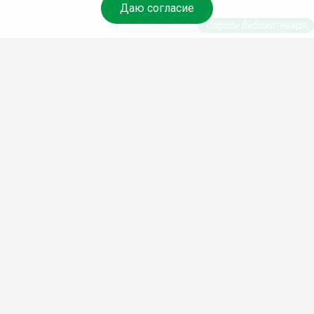
Даю согласие
Спроси библиотекаря
© Муниципальное бюджетное учреждение
культуры Ангарского городского округа
«Централизованная библиотечная система»
(МБУК «ЦБС»), 2026
Адрес
: 665841, Иркутская обл., г. Ангарск,
17 микрорайон, дом 4
Телефоны
:
+7 (3955) 55‑10‑22, 55‑09‑61,
55‑09‑69
Факс
:
+7 (3955) 55‑47‑19
Электронная почта
:
cbs-angarsk@yandex.ru
Мы в социальных сетях –
#Библиотеки_Ангарска