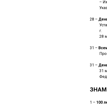
– И
Указ
28 –
Ден
Уст
г.
28 
31 –
Все
Про
31 –
Ден
31 
Фед
ЗНАМ
1 –
100 л