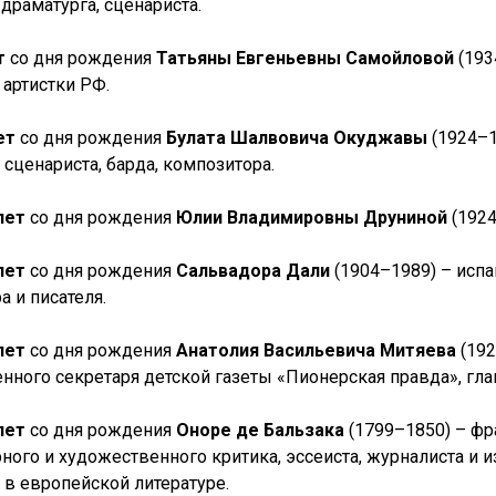
 драматурга, сценариста.
т
со дня рождения
Татьяны Евгеньевны Самойловой
(193
 артистки РФ.
лет
со дня рождения
Булата Шалвовича Окуджавы
(1924–1
 сценариста, барда, композитора.
 лет
со дня рождения
Юлии Владимировны Друниной
(192
лет
со дня рождения
Сальвадора Дали
(1904–1989) – испа
а и писателя.
лет
со дня рождения
Анатолия Васильевича Митяева
(192
енного секретаря детской газеты «Пионерская правда», гл
лет
со дня рождения
Оноре де Бальзака
(1799–1850) – фра
рного и художественного критика, эссеиста, журналиста и 
 в европейской литературе.