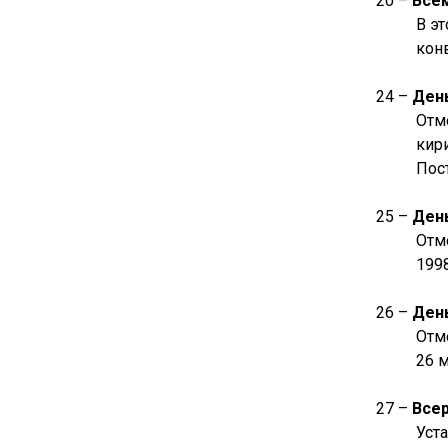
20 –
Все
В э
кон
24 –
День
Отм
кир
Пос
25 –
Ден
Отм
1998
26 –
Ден
Отме
26 м
27 –
Все
Уст