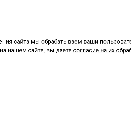
ения сайта мы обрабатываем ваши пользоват
 на нашем сайте, вы даете
согласие на их обра
Мы в социальных сетях –
#Библиотеки_Ангарска
У
К
Н
Приглашаем Вас в наши библиотеки!
Добавьте отзыв