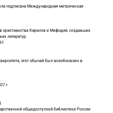
была подписана Международная метрическая
ов христианства Кирилла и Мефодия, создавших
их литератур.
91.
иверситета, этот обычай был возобновлен в
07 г.
.
дарственной общедоступной библиотеки России