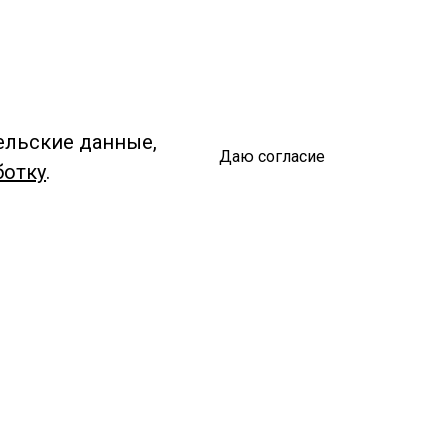
ельские данные,
Даю согласие
ботку
.
Спроси библиотекаря
чредитель:
омитет по культуре и молодежной политике АГО
езависимая оценка качества библиотечных услуг