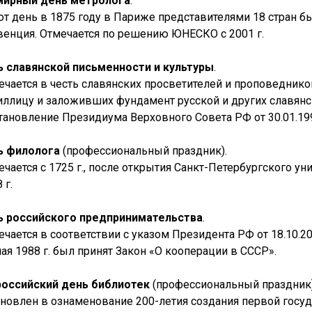
мирный день метролога
.
тот день в 1875 году в Париже представителями 18 стран 
венция. Отмечается по решению ЮНЕСКО с 2001 г.
 славянской письменности и культуры
.
ечается в честь славянских просветителей и проповедник
иллицу и заложивших фундамент русской и других славянск
тановление Президиума Верховного Совета РФ от 30.01.19
ь филолога
(профессиональный праздник).
ечается с 1725 г., после открытия Санкт-Петербургского ун
 г.
ь российского предпринимательства
.
чается в соответствии с указом Президента РФ от 18.10.20
ая 1988 г. был принят Закон «О кооперации в СССР».
российский день библиотек
(профессиональный праздник)
ановлен в ознаменование 200-летия создания первой госу