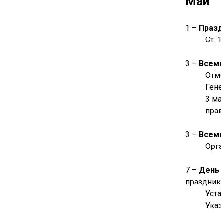
Май
1 –
Празд
Ст. 
3 –
Всем
Отм
Ген
3 м
пра
3 –
Всем
Орг
7 –
День 
праздник)
Уст
Ука