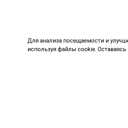
Для анализа посещаемости и улучш
используя файлы cookie. Оставаясь
© Муниципальное бюджетное учреждение культуры
Ангарского городского округа «Централизованная
библиотечная система» (МБУК «ЦБС»), 2026
Адрес
: 665841, Иркутская обл., г. Ангарск,
17 микрорайон, дом 4
Телефоны
:
+7 (3955) 55‑10‑22, 55‑09‑61, 55‑09‑69