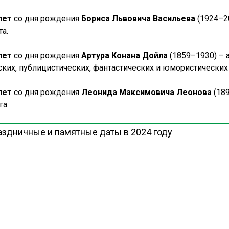
 лет
со дня рождения
Бориса Львовича Васильева
(1924–20
та.
 лет
со дня рождения
Артура Конана Дойла
(1859–1930) – 
ских, публицистических, фантастических и юмористических
лет
со дня рождения
Леонида Максимовича Леонова
(189
га.
аздничные и памятные даты в 2024 году