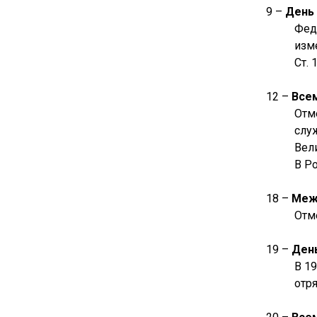
9 –
День
Фед
изм
Ст. 
12 –
Всем
Отм
слу
Вел
В Ро
18 –
Меж
Отм
19 –
Ден
В 1
отр