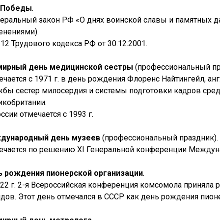
 Победы
.
еральный закон РФ «О днях воинской славы и памятных дат
енениями).
112 Трудового кодекса РФ от 30.12.2001.
ирный день медицинской сестры
(профессиональный пр
ечается с 1971 г. в день рождения Флоренс Найтингейл, ан
жбы сестер милосердия и системы подготовки кадров сре
икобритании.
ссии отмечается с 1993 г.
дународный день музеев
(профессиональный праздник).
ечается по решению XI Генеральной конференции Междунар
ь рождения пионерской организации
.
922 г. 2-я Всероссийская конференция комсомола приняла
ядов. Этот день отмечался в СССР как день рождения пион