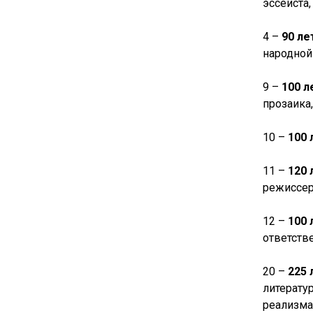
эссеиста,
4 –
90 ле
народной
9 –
100 
прозаика,
10 –
100
11 –
120 
режиссер
12 –
100 
ответств
20 –
225 
литерату
реализма