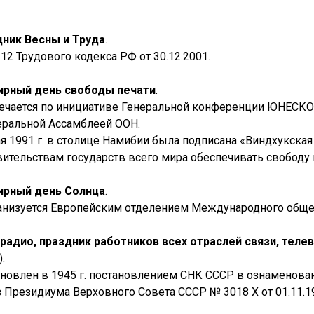
ник Весны и Труда
.
112 Трудового кодекса РФ от 30.12.2001.
ирный день свободы печати
.
ечается по инициативе Генеральной конференции ЮНЕСКО,
еральной Ассамблеей ООН.
ая 1991 г. в столице Намибии была подписана «Виндхукска
вительствам государств всего мира обеспечивать свободу 
ирный день Солнца
.
анизуется Европейским отделением Международного общест
радио, праздник работников всех отраслей связи, тел
.
ановлен в 1945 г. постановлением СНК СССР в ознаменован
з Президиума Верховного Совета СССР № 3018 Х от 01.11.1