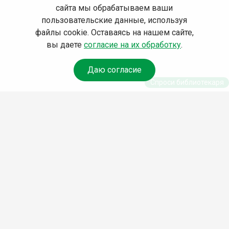
сайта мы обрабатываем ваши
пользовательские данные, используя
файлы cookie. Оставаясь на нашем сайте,
вы даете
согласие на их обработку
.
Даю согласие
Спроси библиотекаря
© Муниципальное бюджетное учреждение
культуры Ангарского городского округа
«Централизованная библиотечная система»
(МБУК «ЦБС»), 2026
Адрес
: 665841, Иркутская обл., г. Ангарск,
17 микрорайон, дом 4
Телефоны
:
+7 (3955) 55‑10‑22, 55‑09‑61,
55‑09‑69