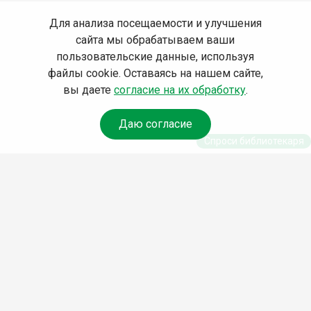
Для анализа посещаемости и улучшения
сайта мы обрабатываем ваши
пользовательские данные, используя
файлы cookie. Оставаясь на нашем сайте,
вы даете
согласие на их обработку
.
Даю согласие
Спроси библиотекаря
© Муниципальное бюджетное учреждение культуры
Ангарского городского округа «Централизованная
библиотечная система» (МБУК «ЦБС»), 2026
Адрес
: 665841, Иркутская обл., г. Ангарск, 17 микрорайон,
дом 4
Телефоны
:
+7 (3955) 55‑10‑22, 55‑09‑61, 55‑09‑69