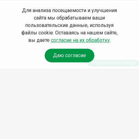
Для анализа посещаемости и улучшения
сайта мы обрабатываем ваши
пользовательские данные, используя
файлы cookie. Оставаясь на нашем сайте,
вы даете
согласие на их обработку
.
Даю согласие
Спроси библиотекаря
© Муниципальное бюджетное учреждение культуры
Ангарского городского округа «Централизованная
библиотечная система» (МБУК «ЦБС»), 2026
Адрес
: 665841, Иркутская обл., г. Ангарск, 17 микрорайон,
дом 4
Телефоны
:
+7 (3955) 55‑10‑22, 55‑09‑61, 55‑09‑69