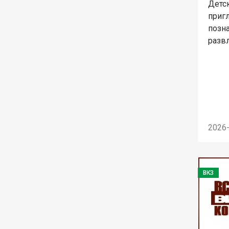
Детс
приг
позн
разв
2026
ВКЗ