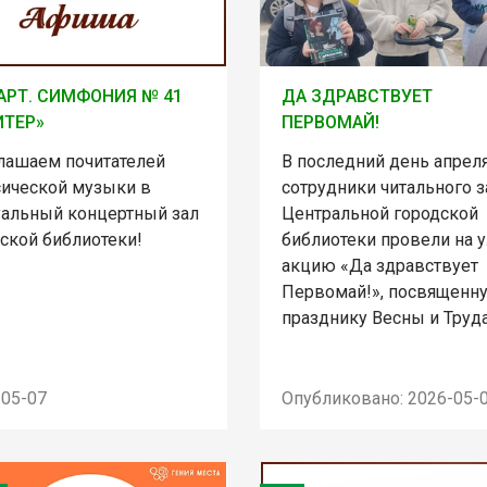
ДА ЗДРАВСТВУЕТ
РТ. СИМФОНИЯ № 41
ПЕРВОМАЙ!
ТЕР»
В последний день апрел
лашаем почитателей
сотрудники читального з
сической музыки в
Центральной городской
уальный концертный зал
библиотеки провели на 
ской библиотеки!
акцию «Да здравствует
Первомай!», посвященн
празднику Весны и Труда
-05-07
Опубликовано: 2026-05-