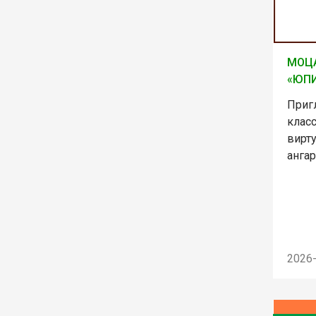
МОЦА
«ЮПИ
Приг
клас
вирт
ангар
2026