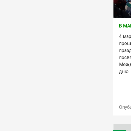
В МА
4 мар
прош
праз
посв
Межд
дню.
Опуб