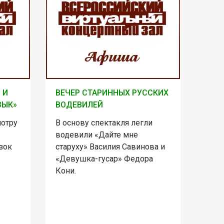
 И
ВЕЧЕР СТАРИННЫХ РУССКИХ
ЗЫК»
ВОДЕВИЛЕЙ
мотру
В основу спектакля легли
водевили «Дайте мне
зок
старуху» Василия Савинова и
«Девушка-гусар» Федора
Кони.