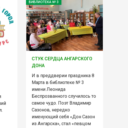
БИБЛИОТЕКА № 3
СТУК СЕРДЦА АНГАРСКОГО
ДОНА
И в преддверии праздника 8
Марта в библиотеке № 3
имени Леонида
Беспрозванного случилось то
я
самое чудо. Поэт Владимир
ший
Сазонов, нередко
л.
именующий себя «Дон Сазон
из Ангарска», стал «певцом