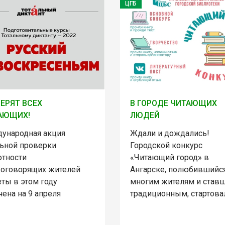
ЦГБ
ЕРЯТ ВСЕХ
В ГОРОДЕ ЧИТАЮЩИХ
АЮЩИХ!
ЛЮДЕЙ
ународная акция
Ждали и дождались!
льной проверки
Городской конкурс
отности
«Читающий город» в
коговорящих жителей
Ангарске, полюбившийс
ты в этом году
многим жителям и став
ена на 9 апреля
традиционным, стартова