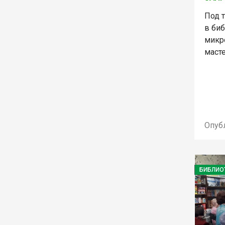
Под 
в би
микр
масте
Опуб
БИБЛИО