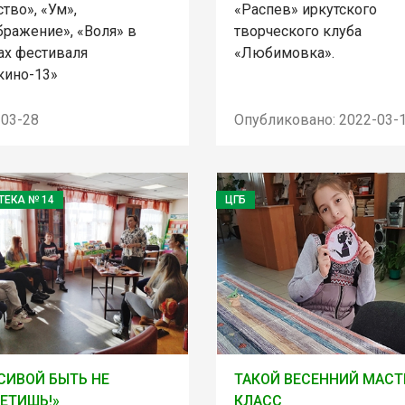
тво», «Ум»,
«Распев» иркутского
бражение», «Воля» в
творческого клуба
ах фестиваля
«Любимовка».
кино-13»
-03-28
Опубликовано: 2022-03-
ТЕКА № 14
ЦГБ
СИВОЙ БЫТЬ НЕ
ТАКОЙ ВЕСЕННИЙ МАСТ
ЕТИШЬ!»
КЛАСС