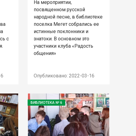
На мероприятии,
посвященном русской
народной песне, в библиотеке
ова
поселка Мегет собрались ее
на
истинные поклонники и
сь с
знатоки. В основном это
я.
участники клуба «Радость
общения»
16
Опубликовано: 2022-03-16
БИБЛИОТЕКА № 6