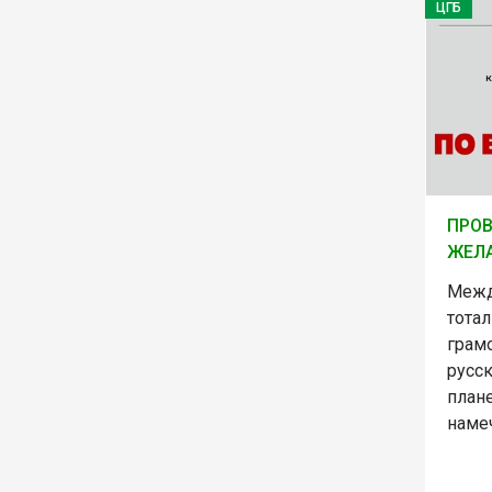
ЦГБ
ПРОВ
ЖЕЛ
Межд
тота
грам
русс
плане
намеч