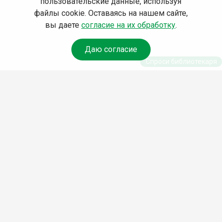
пользовательские данные, используя
файлы cookie. Оставаясь на нашем сайте,
вы даете
согласие на их обработку
.
Даю согласие
Спроси библиотекаря
© Муниципальное бюджетное учреждение культуры
Ангарского городского округа «Централизованная
библиотечная система» (МБУК «ЦБС»), 2026
Адрес
: 665841, Иркутская обл., г. Ангарск, 17 микрорайон,
дом 4
Телефоны
:
+7 (3955) 55‑10‑22, 55‑09‑61, 55‑09‑69
Факс
:
+7 (3955) 55‑47‑19
Электронная почта
:
cbs-angarsk@yandex.ru