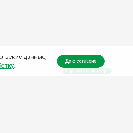
ельские данные,
Даю согласие
ботку
.
Спроси библиотекаря
чредитель:
омитет по культуре и молодежной политике АГО
езависимая оценка качества библиотечных услуг