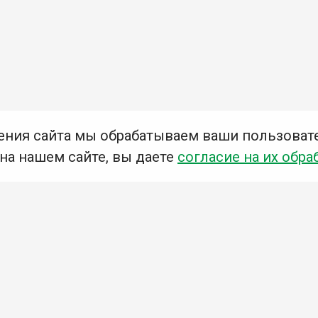
ения сайта мы обрабатываем ваши пользоват
 на нашем сайте, вы даете
согласие на их обра
Мы в социальных сетях –
#Библиотеки_Ангарска
У
К
Н
Приглашаем Вас в наши библиотеки!