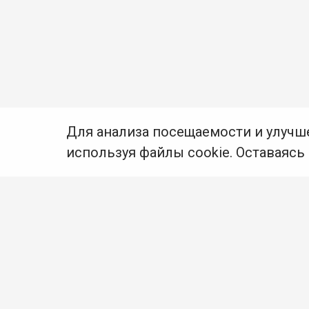
Для анализа посещаемости и улучш
используя файлы cookie. Оставаясь
© Муниципальное бюджетное учреждение культуры
Ангарского городского округа «Централизованная
библиотечная система» (МБУК «ЦБС»), 2026
Адрес
: 665841, Иркутская обл., г. Ангарск,
17 микрорайон, дом 4