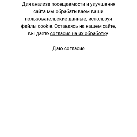
Для анализа посещаемости и улучшения
сайта мы обрабатываем ваши
пользовательские данные, используя
файлы cookie. Оставаясь на нашем сайте,
вы даете
согласие на их обработку
.
Даю согласие
Спроси библиотекаря
© Муниципальное бюджетное учреждение культуры
Ангарского городского округа «Централизованная
библиотечная система» (МБУК «ЦБС»), 2026
Адрес
: 665841, Иркутская обл., г. Ангарск, 17 микрорайон,
дом 4
Телефоны
:
+7 (3955) 55‑10‑22, 55‑09‑61, 55‑09‑69
Факс
:
+7 (3955) 55‑47‑19