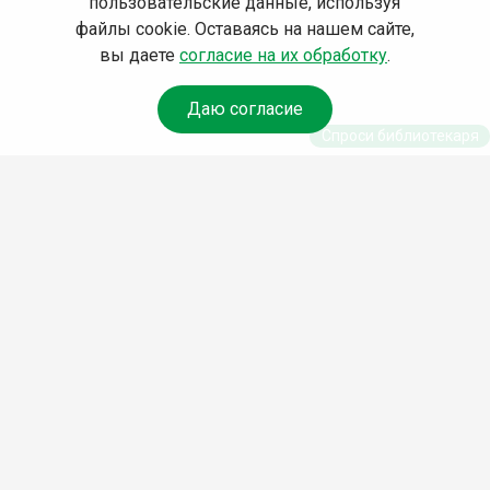
пользовательские данные, используя
файлы cookie. Оставаясь на нашем сайте,
вы даете
согласие на их обработку
.
Даю согласие
Спроси библиотекаря
© Муниципальное бюджетное учреждение культуры
Ангарского городского округа «Централизованная
библиотечная система» (МБУК «ЦБС»), 2026
Адрес
: 665841, Иркутская обл., г. Ангарск, 17 микрорайон,
дом 4
Телефоны
:
+7 (3955) 55‑10‑22, 55‑09‑61, 55‑09‑69
Факс
:
+7 (3955) 55‑47‑19
Электронная почта
:
cbs-angarsk@yandex.ru