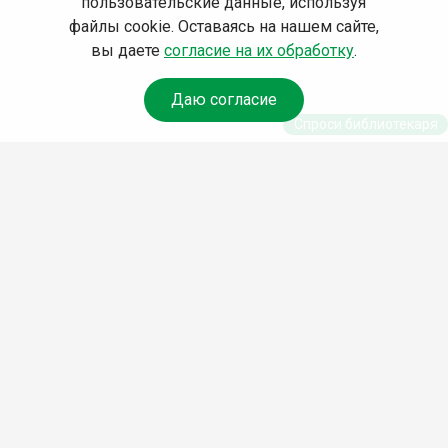
пользовательские данные, используя
файлы cookie. Оставаясь на нашем сайте,
вы даете
согласие на их обработку
.
Даю согласие
Спроси библиотекаря
© Муниципальное бюджетное учреждение культуры
Ангарского городского округа «Централизованная
библиотечная система» (МБУК «ЦБС»), 2026
Адрес
: 665841, Иркутская обл., г. Ангарск, 17 микрорайон,
дом 4
Телефоны
:
+7 (3955) 55‑10‑22, 55‑09‑61, 55‑09‑69
Факс
:
+7 (3955) 55‑47‑19
Электронная почта
:
cbs-angarsk@yandex.ru