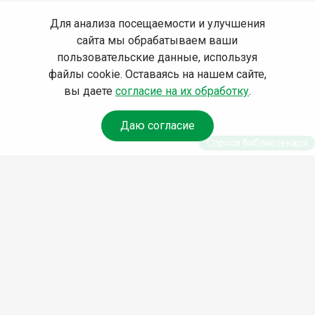
Для анализа посещаемости и улучшения
сайта мы обрабатываем ваши
пользовательские данные, используя
файлы cookie. Оставаясь на нашем сайте,
вы даете
согласие на их обработку
.
Даю согласие
Спроси библиотекаря
© Муниципальное бюджетное учреждение культуры
Ангарского городского округа «Централизованная
библиотечная система» (МБУК «ЦБС»), 2026
Адрес
: 665841, Иркутская обл., г. Ангарск, 17 микрорайон,
дом 4
Телефоны
:
+7 (3955) 55‑10‑22, 55‑09‑61, 55‑09‑69