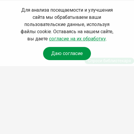
Для анализа посещаемости и улучшения
сайта мы обрабатываем ваши
пользовательские данные, используя
файлы cookie. Оставаясь на нашем сайте,
вы даете
согласие на их обработку
.
Даю согласие
Спроси библиотекаря
© Муниципальное бюджетное учреждение культуры
Ангарского городского округа «Централизованная
библиотечная система» (МБУК «ЦБС»), 2026
Адрес
: 665841, Иркутская обл., г. Ангарск, 17 микрорайон,
дом 4
Телефоны
:
+7 (3955) 55‑10‑22, 55‑09‑61, 55‑09‑69