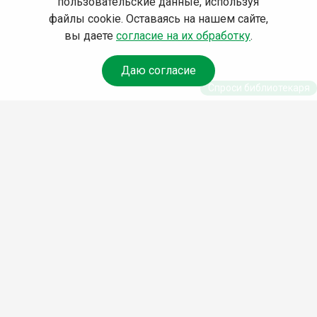
пользовательские данные, используя
файлы cookie. Оставаясь на нашем сайте,
вы даете
согласие на их обработку
.
Даю согласие
Спроси библиотекаря
© Муниципальное бюджетное учреждение культуры
Ангарского городского округа «Централизованная
библиотечная система» (МБУК «ЦБС»), 2026
Адрес
: 665841, Иркутская обл., г. Ангарск, 17 микрорайон,
дом 4
Телефоны
:
+7 (3955) 55‑10‑22, 55‑09‑61, 55‑09‑69
Факс
:
+7 (3955) 55‑47‑19
Электронная почта
:
cbs-angarsk@yandex.ru