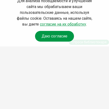
Для анализа посещаемости и улучшения
сайта мы обрабатываем ваши
пользовательские данные, используя
файлы cookie. Оставаясь на нашем сайте,
вы даете
согласие на их обработку
.
Даю согласие
Спроси библиотекаря
© Муниципальное бюджетное учреждение культуры
Ангарского городского округа «Централизованная
библиотечная система» (МБУК «ЦБС»), 2026
Адрес
: 665841, Иркутская обл., г. Ангарск, 17 микрорайон,
дом 4
Телефоны
:
+7 (3955) 55‑10‑22, 55‑09‑61, 55‑09‑69
Факс
:
+7 (3955) 55‑47‑19