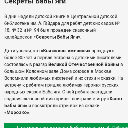
Секреты Бабы Яги
В дни Недели детской книги в Центральной детской
библиотеке им. А. Гайдара для ребят детских садов №
18, № 32 и № 94 был проведён сказочный
калейдоскоп
«Секреты Бабы Яги»
.
Дети узнали, что
«Книжкины именины»
празднуют
более 80-лет и первая встреча с детскими писателями
состоялась в разгар
Великой Отечественной Войны
в
большом Колонном зале Дома союзов в Москве.
Вспомнили любимых писателей и их стихи и сказки. На
встречу к ребятам пришла любимая героиня русских
народных сказок Баба яга. С ней ребята разгадали
задания сказочной викторины, поиграли в игру
«Хвост
Бабы яги»
и посмотрели отрывок из сказки
«Морозко»
.
Центральная детская библиотека им. А. Гайда