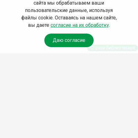
сайта мы обрабатываем ваши
пользовательские данные, используя
файлы cookie. Оставаясь на нашем сайте,
вы даете
согласие на их обработку
.
Даю согласие
Спроси библиотекаря
© Муниципальное бюджетное
учреждение культуры Ангарского
городского округа
«Централизованная библиотечная
система» (МБУК «ЦБС»), 2026
Адрес
: 665841, Иркутская обл.,
г. Ангарск, 17 микрорайон, дом 4