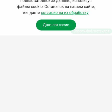
пользовательские данные, используя
файлы cookie. Оставаясь на нашем сайте,
вы даете
согласие на их обработку
.
Даю согласие
Спроси библиотекаря
© Муниципальное бюджетное учреждение культуры
Ангарского городского округа «Централизованная
библиотечная система» (МБУК «ЦБС»), 2026
Адрес
: 665841, Иркутская обл., г. Ангарск, 17 микрорайон,
дом 4
Телефоны
:
+7 (3955) 55‑10‑22, 55‑09‑61, 55‑09‑69
Факс
:
+7 (3955) 55‑47‑19
Электронная почта
:
cbs-angarsk@yandex.ru