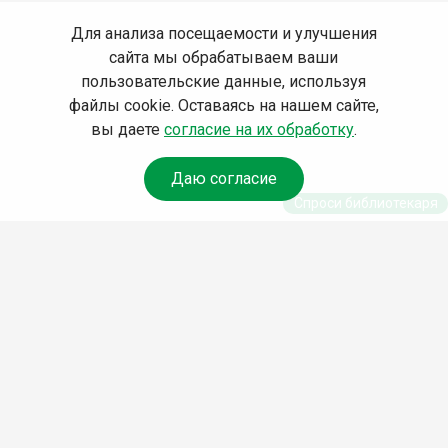
Для анализа посещаемости и улучшения
сайта мы обрабатываем ваши
пользовательские данные, используя
файлы cookie. Оставаясь на нашем сайте,
вы даете
согласие на их обработку
.
Даю согласие
Спроси библиотекаря
© Муниципальное бюджетное учреждение культуры
Ангарского городского округа «Централизованная
библиотечная система» (МБУК «ЦБС»), 2026
Адрес
: 665841, Иркутская обл., г. Ангарск, 17 микрорайон,
дом 4
Телефоны
:
+7 (3955) 55‑10‑22, 55‑09‑61, 55‑09‑69