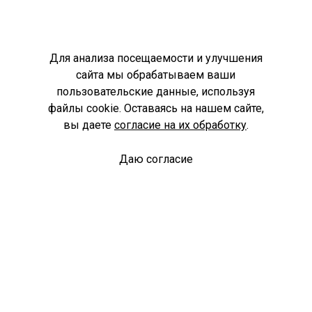
Для анализа посещаемости и улучшения
сайта мы обрабатываем ваши
пользовательские данные, используя
файлы cookie. Оставаясь на нашем сайте,
вы даете
согласие на их обработку
.
Даю согласие
Спроси библиотекаря
© Муниципальное бюджетное учреждение культуры
Ангарского городского округа «Централизованная
библиотечная система» (МБУК «ЦБС»), 2026
Адрес
: 665841, Иркутская обл., г. Ангарск, 17 микрорайон,