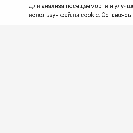
Для анализа посещаемости и улучш
используя файлы cookie. Оставаясь
© Муниципальное бюджетное
учреждение культуры Ангарского
городского округа «Централизованная
библиотечная система» (МБУК «ЦБС»),
2026
Адрес
: 665841, Иркутская обл.,
г. Ангарск, 17 микрорайон, дом 4
Телефоны
:
+7 (3955) 55‑10‑22, 55‑09‑61
55‑09‑69
Факс
:
+7 (3955) 55‑47‑19
Электронная почта
:
cbs-
angarsk@yandex.ru