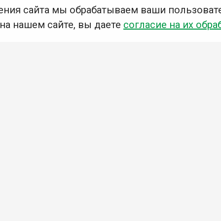
ения сайта мы обрабатываем ваши пользоват
 на нашем сайте, вы даете
согласие на их обра
Мы в социальных сетях –
#Библиотеки_Ангарска
Приглашаем Вас в наши библиотеки!
Добавьте отзыв
,
Примите участие в опросе
Ознакомьтесь с политикой
конфиденциальности