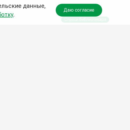
ельские данные,
Даю согласие
ботку
.
Спроси библиотекаря
Учредитель:
Комитет по культуре и молодежной
политике АГО
Независимая оценка качества
библиотечных услуг
Разработка сайта:
Деловой сайт