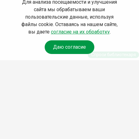
Для анализа посещаемости и улучшения
сайта мы обрабатываем ваши
пользовательские данные, используя
файлы cookie. Оставаясь на нашем сайте,
вы даете
согласие на их обработку
.
Даю согласие
Спроси библиотекаря
© Муниципальное бюджетное
учреждение культуры Ангарского
городского округа
«Централизованная библиотечная
система» (МБУК «ЦБС»), 2026
Адрес
: 665841, Иркутская обл.,