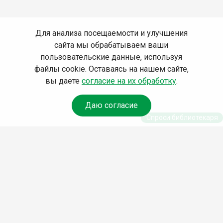
Для анализа посещаемости и улучшения
сайта мы обрабатываем ваши
пользовательские данные, используя
файлы cookie. Оставаясь на нашем сайте,
вы даете
согласие на их обработку
.
Даю согласие
Спроси библиотекаря
© Муниципальное бюджетное учреждение культуры
Ангарского городского округа «Централизованная
библиотечная система» (МБУК «ЦБС»), 2026
Адрес
: 665841, Иркутская обл., г. Ангарск, 17 микрорайон,
дом 4